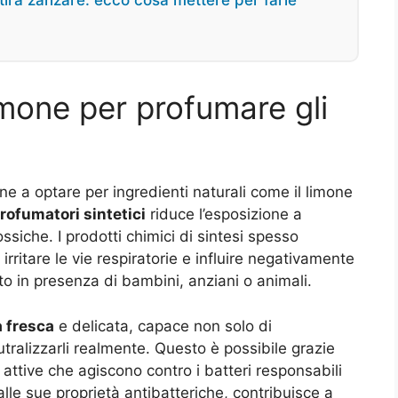
 attira zanzare: ecco cosa mettere per farle
limone per profumare gli
e a optare per ingredienti naturali come il limone
profumatori sintetici
riduce l’esposizione a
siche. I prodotti chimici di sintesi spesso
rritare le vie respiratorie e influire negativamente
tto in presenza di bambini, anziani o animali.
 fresca
e delicata, capace non solo di
tralizzarli realmente. Questo è possibile grazie
attive che agiscono contro i batteri responsabili
ie alle sue proprietà antibatteriche, contribuisce a