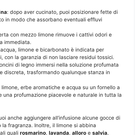
ina
: dopo aver cucinato, puoi posizionare fette di
to in modo che assorbano eventuali effluvi
erta con mezzo limone rimuove i cattivi odori e
za immediata.
n acqua, limone e bicarbonato è indicata per
i, con la garanzia di non lasciare residui tossici.
stoncini di legno immersi nella soluzione profumata
 e discreta, trasformando qualunque stanza in
 di limone, erbe aromatiche e acqua su un fornello a
 una profumazione piacevole e naturale in tutta la
puoi anche aggiungere all’infusione alcune gocce di
la fragranza. Inoltre, il limone si abbina
ali quali
rosmarino
,
lavanda
,
alloro
e
salvia
,