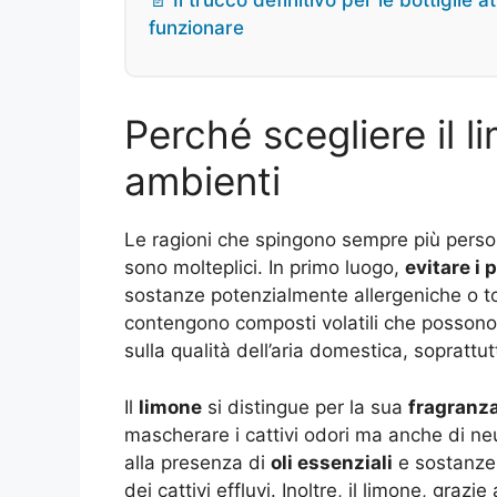
📄 Il trucco definitivo per le bottiglie
funzionare
Perché scegliere il 
ambienti
Le ragioni che spingono sempre più person
sono molteplici. In primo luogo,
evitare i 
sostanze potenzialmente allergeniche o tos
contengono composti volatili che possono i
sulla qualità dell’aria domestica, soprattu
Il
limone
si distingue per la sua
fragranza
mascherare i cattivi odori ma anche di neu
alla presenza di
oli essenziali
e sostanze 
dei cattivi effluvi. Inoltre, il limone, graz