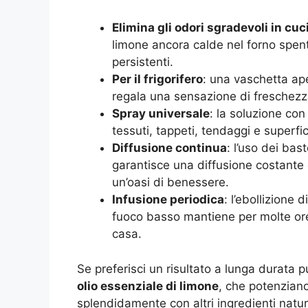
Elimina gli odori sgradevoli in cuc
limone ancora calde nel forno spen
persistenti.
Per il frigorifero
: una vaschetta ap
regala una sensazione di freschez
Spray universale
: la soluzione co
tessuti, tappeti, tendaggi e superfic
Diffusione continua
: l’uso dei ba
garantisce una diffusione costante
un’oasi di benessere.
Infusione periodica
: l’ebollizione
fuoco basso mantiene per molte ore
casa.
Se preferisci un risultato a lunga durata 
olio essenziale di limone
, che potenziano 
splendidamente con altri ingredienti natur