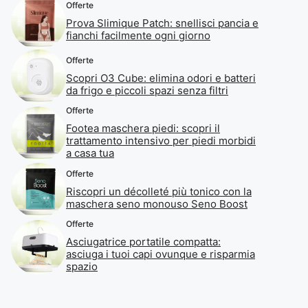
Offerte
Prova Slimique Patch: snellisci pancia e
fianchi facilmente ogni giorno
Offerte
Scopri O3 Cube: elimina odori e batteri
da frigo e piccoli spazi senza filtri
Offerte
Footea maschera piedi: scopri il
trattamento intensivo per piedi morbidi
a casa tua
Offerte
Riscopri un décolleté più tonico con la
maschera seno monouso Seno Boost
Offerte
Asciugatrice portatile compatta:
asciuga i tuoi capi ovunque e risparmia
spazio