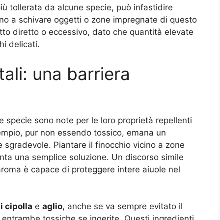
ù tollerata da alcune specie, può infastidire
no a schivare oggetti o zone impregnate di questo
tto diretto o eccessivo, dato che quantità elevate
i delicati.
ali: una barriera
e specie sono note per le loro proprietà repellenti
empio, pur non essendo tossico, emana un
sgradevole. Piantare il finocchio vicino a zone
enta una semplice soluzione. Un discorso simile
 aroma è capace di proteggere intere aiuole nel
 cipolla
e
aglio
, anche se va sempre evitato il
 entrambe tossiche se ingerite. Questi ingredienti