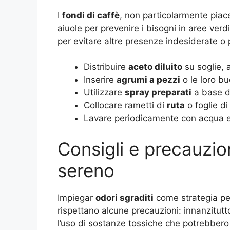
I
fondi di caffè
, non particolarmente piace
aiuole per prevenire i bisogni in aree ve
per evitare altre presenze indesiderate o 
Distribuire
aceto diluito
su soglie, a
Inserire
agrumi a pezzi
o le loro buc
Utilizzare
spray preparati
a base di
Collocare rametti di
ruta
o foglie d
Lavare periodicamente con acqua e 
Consigli e precauzio
sereno
Impiegar
odori sgraditi
come strategia per 
rispettano alcune precauzioni: innanzitut
l’uso di sostanze tossiche che potrebbero 