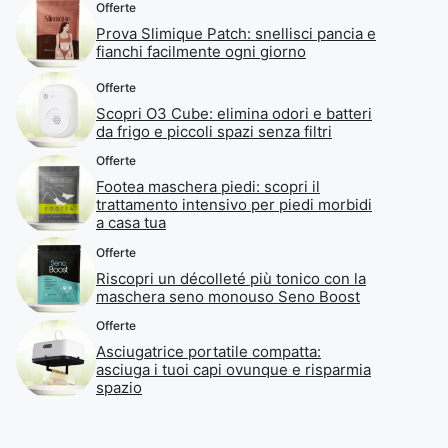
Offerte
Prova Slimique Patch: snellisci pancia e
fianchi facilmente ogni giorno
Offerte
Scopri O3 Cube: elimina odori e batteri
da frigo e piccoli spazi senza filtri
Offerte
Footea maschera piedi: scopri il
trattamento intensivo per piedi morbidi
a casa tua
Offerte
Riscopri un décolleté più tonico con la
maschera seno monouso Seno Boost
Offerte
Asciugatrice portatile compatta:
asciuga i tuoi capi ovunque e risparmia
spazio