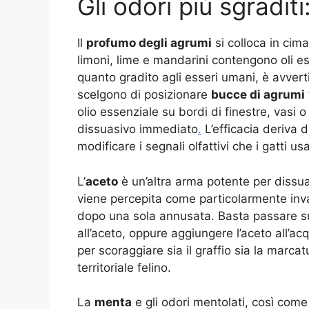
Gli odori più sgradit
Il
profumo degli agrumi
si colloca in cima
limoni, lime e mandarini contengono oli es
quanto gradito agli esseri umani, è avvert
scelgono di posizionare
bucce di agrumi
olio essenziale su bordi di finestre, vasi
dissuasivo immediato
.
L’efficacia deriva d
modificare i segnali olfattivi che i gatti us
L’
aceto
è un’altra arma potente per dissua
viene percepita come particolarmente inva
dopo una sola annusata. Basta passare su
all’aceto, oppure aggiungere l’aceto all’acq
per scoraggiare sia il graffio sia la marc
territoriale felino.
La
menta
e gli odori mentolati, così come