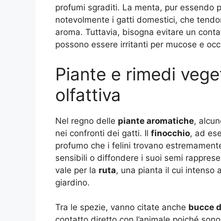
profumi sgraditi. La menta, pur essendo pi
notevolmente i gatti domestici, che tendo
aroma. Tuttavia, bisogna evitare un conta
possono essere irritanti per mucose e occh
Piante e rimedi veget
olfattiva
Nel regno delle
piante aromatiche
, alcun
nei confronti dei gatti. Il
finocchio
, ad es
profumo che i felini trovano estremamente 
sensibili o diffondere i suoi semi rappres
vale per la
ruta
, una pianta il cui intenso
giardino.
Tra le spezie, vanno citate anche
bucce di
contatto diretto con l’animale poiché sono