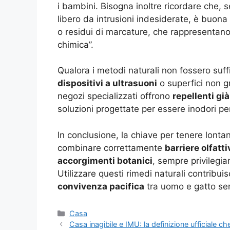
i bambini. Bisogna inoltre ricordare che,
libero da intrusioni indesiderate, è buo
o residui di marcature, che rappresentano p
chimica”.
Qualora i metodi naturali non fossero suffi
dispositivi a ultrasuoni
o superfici non gr
negozi specializzati offrono
repellenti già
soluzioni progettate per essere inodori per
In conclusione, la chiave per tenere lontano
combinare correttamente
barriere olfatti
accorgimenti botanici
, sempre privilegian
Utilizzare questi rimedi naturali contribui
convivenza pacifica
tra uomo e gatto sen
Categorie
Casa
Casa inagibile e IMU: la definizione ufficiale c