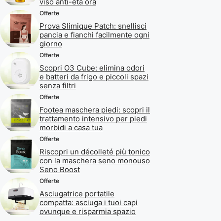
viso anti-età ora
Offerte
Prova Slimique Patch: snellisci
pancia e fianchi facilmente ogni
giorno
Offerte
Scopri O3 Cube: elimina odori
e batteri da frigo e piccoli spazi
senza filtri
Offerte
Footea maschera piedi: scopri il
trattamento intensivo per piedi
morbidi a casa tua
Offerte
Riscopri un décolleté più tonico
con la maschera seno monouso
Seno Boost
Offerte
Asciugatrice portatile
compatta: asciuga i tuoi capi
ovunque e risparmia spazio