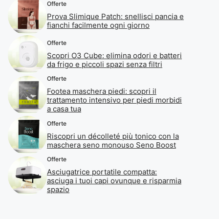
Offerte
Prova Slimique Patch: snellisci pancia e
fianchi facilmente ogni giorno
Offerte
Scopri O3 Cube: elimina odori e batteri
da frigo e piccoli spazi senza filtri
Offerte
Footea maschera piedi: scopri il
trattamento intensivo per piedi morbidi
a casa tua
Offerte
Riscopri un décolleté più tonico con la
maschera seno monouso Seno Boost
Offerte
Asciugatrice portatile compatta:
asciuga i tuoi capi ovunque e risparmia
spazio