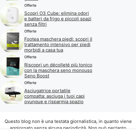
Offerte
Scopri O3 Cube: elimina odori
e batteri da frigo e piccoli spazi
senza filtri
Offerte
Footea maschera piedi: scopri il
trattamento intensivo per piedi
morbidi a casa tua
Offerte
Riscopri un décolleté più tonico
con la maschera seno monouso
Seno Boost
Offerte
Asciugatrice portatile
compatta: asciuga i tuoi capi
ovunque e risparmia spazio
Questo blog non è una testata giornalistica, in quanto viene
aggiornato senza alcuna periodicità. Non può pertanto
considerarsi un prodotto editoriale ai sensi della legge n. 62