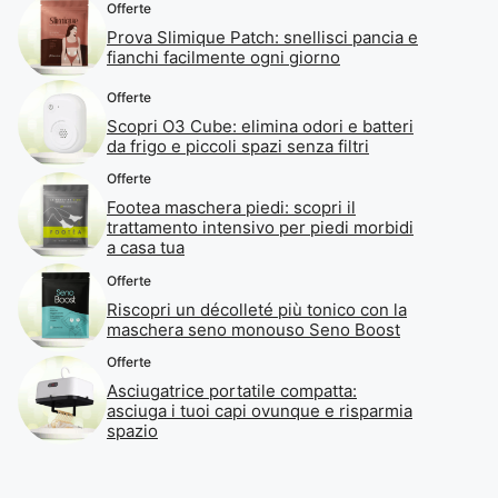
Offerte
Prova Slimique Patch: snellisci pancia e
fianchi facilmente ogni giorno
Offerte
Scopri O3 Cube: elimina odori e batteri
da frigo e piccoli spazi senza filtri
Offerte
Footea maschera piedi: scopri il
trattamento intensivo per piedi morbidi
a casa tua
Offerte
Riscopri un décolleté più tonico con la
maschera seno monouso Seno Boost
Offerte
Asciugatrice portatile compatta:
asciuga i tuoi capi ovunque e risparmia
spazio