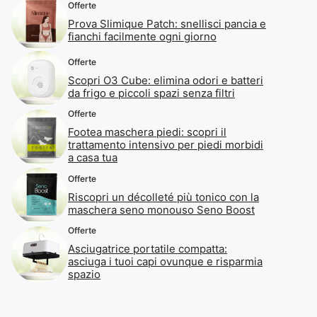
Offerte
Prova Slimique Patch: snellisci pancia e
fianchi facilmente ogni giorno
Offerte
Scopri O3 Cube: elimina odori e batteri
da frigo e piccoli spazi senza filtri
Offerte
Footea maschera piedi: scopri il
trattamento intensivo per piedi morbidi
a casa tua
Offerte
Riscopri un décolleté più tonico con la
maschera seno monouso Seno Boost
Offerte
Asciugatrice portatile compatta:
asciuga i tuoi capi ovunque e risparmia
spazio