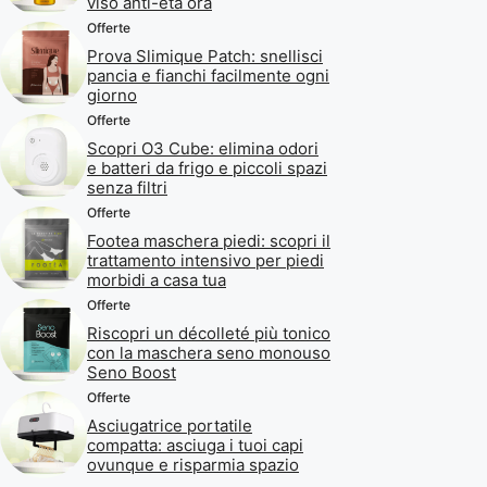
viso anti-età ora
Offerte
Prova Slimique Patch: snellisci
pancia e fianchi facilmente ogni
giorno
Offerte
Scopri O3 Cube: elimina odori
e batteri da frigo e piccoli spazi
senza filtri
Offerte
Footea maschera piedi: scopri il
trattamento intensivo per piedi
morbidi a casa tua
Offerte
Riscopri un décolleté più tonico
con la maschera seno monouso
Seno Boost
Offerte
Asciugatrice portatile
compatta: asciuga i tuoi capi
ovunque e risparmia spazio